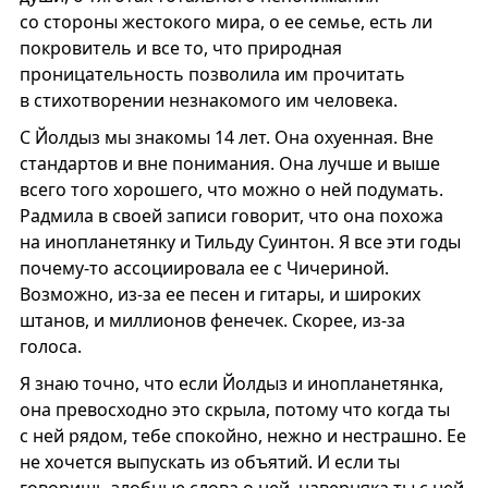
со стороны жестокого мира, о ее семье, есть ли
покровитель и все то, что природная
проницательность позволила им прочитать
в стихотворении незнакомого им человека.
С Йолдыз мы знакомы 14 лет. Она охуенная. Вне
стандартов и вне понимания. Она лучше и выше
всего того хорошего, что можно о ней подумать.
Радмила в своей записи говорит, что она похожа
на инопланетянку и Тильду Суинтон. Я все эти годы
почему-то ассоциировала ее с Чичериной.
Возможно, из-за ее песен и гитары, и широких
штанов, и миллионов фенечек. Скорее, из-за
голоса.
Я знаю точно, что если Йолдыз и инопланетянка,
она превосходно это скрыла, потому что когда ты
с ней рядом, тебе спокойно, нежно и нестрашно. Ее
не хочется выпускать из объятий. И если ты
говоришь злобные слова о ней, наверняка ты с ней