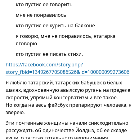
кто пустил ее говорить
мне не понравилось
кто пустил ее курить на балконе
я говорю, мне не понравилось, ятатарка
яговорю
кто пустил ее писать стихи.
https://facebook.com/story.php?
story_fbid=1349267705086526&id=100000099273606
Я люблю татарский, татарских бабушек в белых
шалях, вдохновенную авылскую ругань на пределе
скорости, упрямый консерватизм и все такое.
Но когда на весь фейсбук препарируют человека, я
зверею.
Эти почтенные женщины начали снисходительно
рассуждать об одиночестве Йолдыз, об ее складе
души, о тяготах тотального непонимания