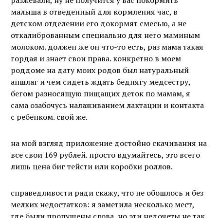
разжевали, ну не получится у вас покормить
малыша в отведенный для кормления час, в
детском отделении его докормят смесью, а не
откалиброванным специально для него маминым
молоком. должен же он что-то есть, раз мама такая
гордая и знает свои права. конкретно в моем
роддоме на дату моих родов был натуральный
аншлаг и чем сидеть ждать беднягу медсестру,
бегом разносящую пищащих деток по мамам, я
сама озабочусь налаживанием лактации и контакта
с ребенком. свой же.
на мой взгляд приложение достойно скачивания на
все свои 169 рублей. просто вдумайтесь, это всего
лишь цена биг тейсти или коробки роллов.
справедливости ради скажу, что не обошлось и без
мелких недостатков: я заметила несколько мест,
где были пропущены слова, но эти недочеты не так