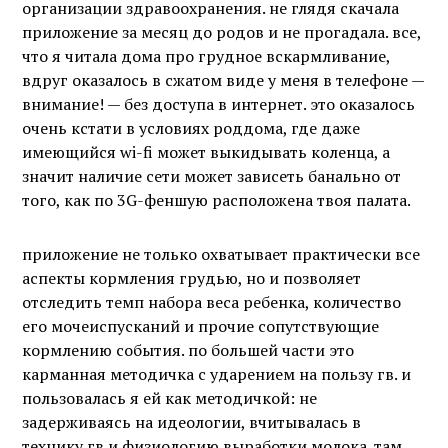
организации здравоохранения. не глядя скачала
приложение за месяц до родов и не прогадала. все,
что я читала дома про грудное вскармливание,
вдруг оказалось в сжатом виде у меня в телефоне —
внимание! — без доступа в интернет. это оказалось
очень кстати в условиях роддома, где даже
имеющийся wi-fi может выкидывать коленца, а
значит наличие сети может зависеть банально от
того, как по 3G-феншую расположена твоя палата.
приложение не только охватывает практически все
аспекты кормления грудью, но и позволяет
отследить темп набора веса ребенка, количество
его мочеиспусканий и прочие сопутствующие
кормлению события. по большей части это
карманная методичка с ударением на пользу гв. и
пользовалась я ей как методичкой: не
задерживаясь на идеологии, вчитывалась в
технику гв и физиологию выработки молока. там