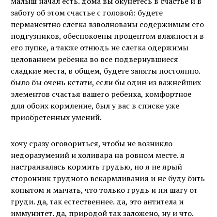
малыш начал есть. дома вы окунетесь в счастье и в
заботу об этом счастье с головой: будете
перманентно слегка взволнованы содержимым его
подгузников, обеспокоены процентом влажности в
его пупке, а также отнюдь не слегка одержимы
целованием ребенка во все подвернувшиеся
сладкие места, в общем, будете заняты постоянно.
было бы очень кстати, если бы один из важнейших
элементов счастья вашего ребенка, комфортное
для обоих кормление, был у вас в списке уже
приобретенных умений.
хочу сразу оговориться, чтобы не возникло
недоразумений и холивара на ровном месте. я
настраивалась кормить грудью, но я не ярый
сторонник грудного вскармливания и не буду бить
копытом и мычать, что только грудь и ни шагу от
груди. да, так естественнее. да, это антитела и
иммунитет. да, природой так заложено, ну и что.