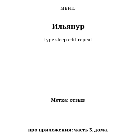
МЕНЮ
Skip
Skip
to
to
the
the
Ильянур
content
main
menu
type sleep edit repeat
Метка: отзыв
про приложения: часть 3. дома.