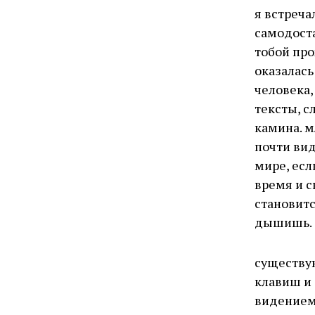
я встреч
самодоста
тобой про
оказалась
человека,
тексты, с
камина. м
почти ви
мире, есл
время и с
становитс
дышишь.
существую
клавиш и 
видением,