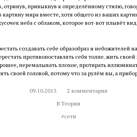
 отринув, привыкнув к определённому стилю, гово
 картину мира вместе, хотя общего из ваших карти
кусочек неба с облаком, которое вот-вот плывёт вид
естать создавать себе образобраз и небожителей н
ерестать противопоставлять себя толпе. жить своей
орошее, перемалывать плохое, протирать иллюмина
ить своей головой, потому что за рулём вы, а прибор
09.10.2013
2 комментария
В
Теории
#
сети