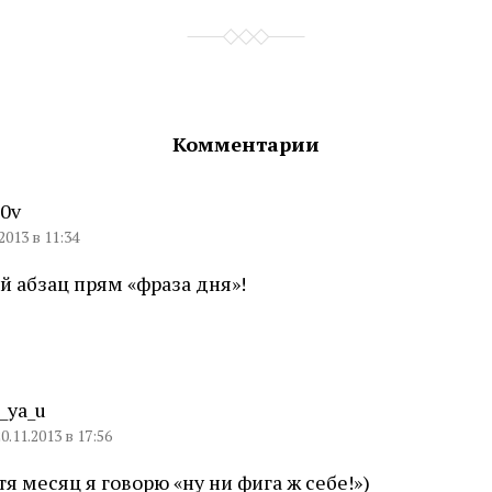
Комментарии
g0v
2013 в 11:34
 абзац прям «фраза дня»!
i_ya_u
0.11.2013 в 17:56
тя месяц я говорю «ну ни фига ж себе!»)