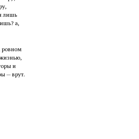
ру,
н лишь
ишь? а,
а ровном
 жизнью,
торы и
ы — врут.