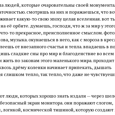
ала людей, которые очаровательны своей монумент
точностью. смотришь на них и поражаешься, что во
живает какую-то свою эпоху целая вселенная. вот ты
 на её орбите. думаешь, господи, что ж за мир у этог
 что-то прекрасное, преисполненное смыслом. фото
лова, музыка. окунаешься в него, как с мороза в крес
леешь от внезапного счастья и тепла. впадаешь в п
дишь сладкие сны про мир и благоденствие во все
и жить по законам этого маленького мира. проходит
квозь дрёму коленки начинает припекать, дышать
я слишком тепло, так тепло, что даже не чувствуешь
т люди, которых хорошо знать издали — через шел
безопасный экран монитора. они поражают слогом,
 логикой, космической тишиной, которую создают 