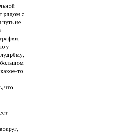
альной
т рядом с
 чуть не
о
графии,
ло у
олудрёму,
м большом
 какое-то
, что
ест
вокруг,