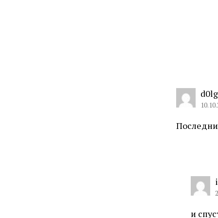
d0l
10.10.
Последний
2
и спус