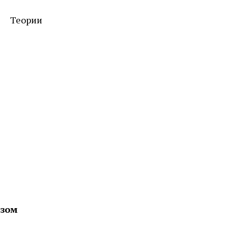
Теории
азом