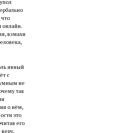
купол
вербально
 что
и онлайн.
ия, взмахи
человека,
оль явный
ёт с
зумным не
почему так
ни
ия о нём,
ости это
читав его
 веру,