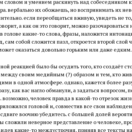
м словом и умением раскинуть над собеседником 
ра. вербально их обожаешь, но воспринимать их не
ительно. если переобщаться вживую, увидеть не то,
оворит, а как он это говорит, можно разочароваться 
в голове какие-то слова, фразы, наложится интонац
яд, сам собой сложится пазл, откроется второй слой 
ожет оказаться довольно горьким или даже едким.
ной реакцией было бы осудить того, кто создаёт ст
между своим медийным (?) образом и тем, кто жив
ими в одной атмосфере. однако, кажется более ра
разу, как вас нагло обманули, а задаться вопросом, 
. возможно, человек правда в какой-то отрезок жиз
риложился головой и, совместив все свои наблюден
 сдвиге воочию убедитесь. с большей долей вероятн
 сложили неверное представление о человеке, про
видев какие-то междустрочия, приняв все тексты на