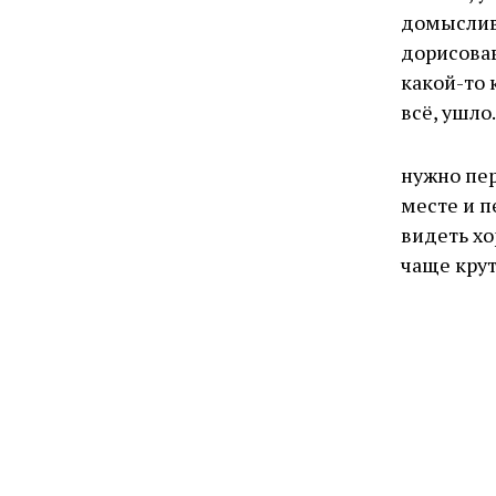
домыслив,
дорисовав
какой-то 
всё, ушло.
нужно пер
месте и п
видеть х
чаще крут