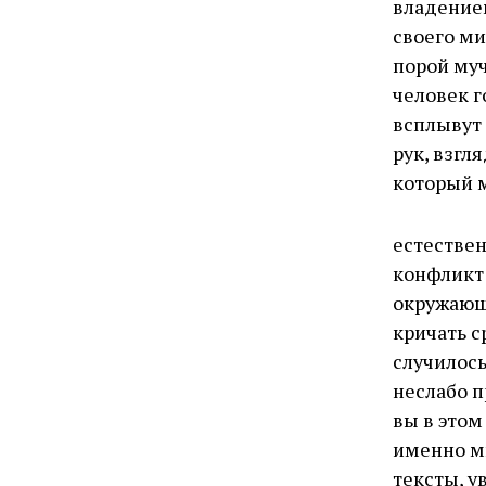
владение
своего ми
порой муч
человек г
всплывут 
рук, взгл
который м
естествен
конфликт 
окружающ
кричать с
случилось
неслабо п
вы в этом
именно мы
тексты, у