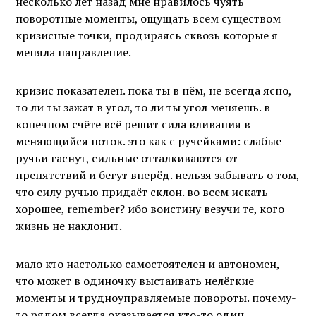
несколько лет назад мне нравилось чуять
поворотные моменты, ощущать всем существом
кризисные точки, продираясь сквозь которые я
меняла направление.
кризис показателен. пока ты в нём, не всегда ясно,
то ли ты зажат в угол, то ли ты угол меняешь. в
конечном счёте всё решит сила вливания в
меняющийся поток. это как с ручейками: слабые
ручьи гаснут, сильные отталкиваются от
препятствий и бегут вперёд. нельзя забывать о том,
что силу ручью придаёт склон. во всем искать
хорошее, remember? ибо воистину везучи те, кого
жизнь не наклонит.
мало кто настолько самостоятелен и автономен,
что может в одиночку выстаивать нелёгкие
моменты и трудноуправляемые повороты. почему-
то рядом всегда оказывается кто-то один.