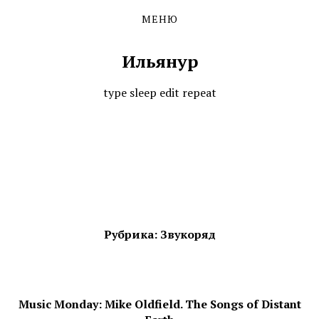
МЕНЮ
Skip
Skip
to
to
the
the
Ильянур
content
main
menu
type sleep edit repeat
Рубрика: Звукоряд
Music Monday: Mike Oldfield. The Songs of Distant